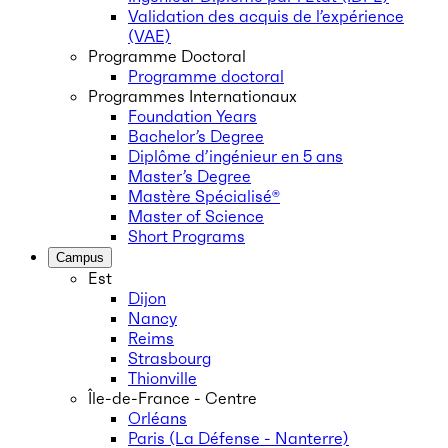
Validation des acquis de l’expérience
(VAE)
Programme Doctoral
Programme doctoral
Programmes Internationaux
Foundation Years
Bachelor’s Degree
Diplôme d’ingénieur en 5 ans
Master’s Degree
Mastère Spécialisé®
Master of Science
Short Programs
Campus
Est
Dijon
Nancy
Reims
Strasbourg
Thionville
Île-de-France - Centre
Orléans
Paris (La Défense - Nanterre)