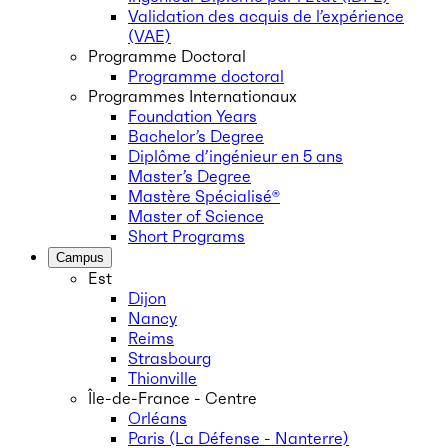
Validation des acquis de l’expérience
(VAE)
Programme Doctoral
Programme doctoral
Programmes Internationaux
Foundation Years
Bachelor’s Degree
Diplôme d’ingénieur en 5 ans
Master’s Degree
Mastère Spécialisé®
Master of Science
Short Programs
Campus
Est
Dijon
Nancy
Reims
Strasbourg
Thionville
Île-de-France - Centre
Orléans
Paris (La Défense - Nanterre)