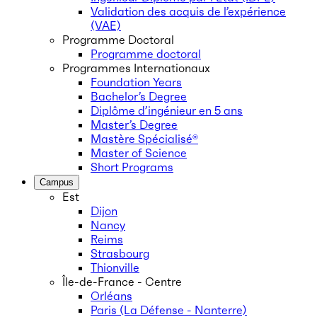
Validation des acquis de l’expérience
(VAE)
Programme Doctoral
Programme doctoral
Programmes Internationaux
Foundation Years
Bachelor’s Degree
Diplôme d’ingénieur en 5 ans
Master’s Degree
Mastère Spécialisé®
Master of Science
Short Programs
Campus
Est
Dijon
Nancy
Reims
Strasbourg
Thionville
Île-de-France - Centre
Orléans
Paris (La Défense - Nanterre)